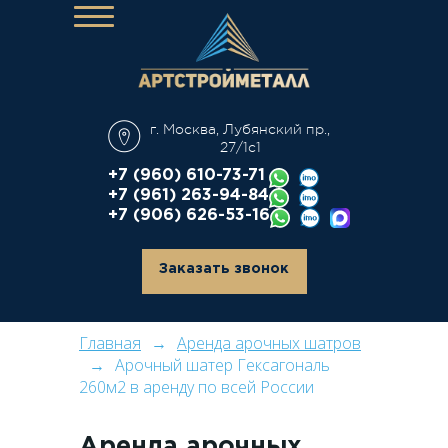
О компании
Каталог
г. Москва, Лубянский пр.,
Аренда
27/1с1
Дополнительные услуги
+7 (960) 610-73-71
+7 (961) 263-94-84
Производство
+7 (906) 626-53-16
Наши работы
Контакты
Заказать звонок
Главная
Аренда арочных шатров
Арочный шатер Гексагональ
260м2 в аренду по всей России
Аренда арочных