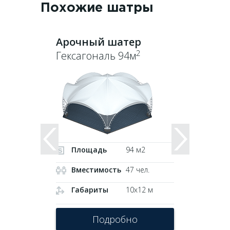
Похожие
шатры
Арочный шатер
Аро
2
Гексагональ 94м
Гек
Площадь
94 м2
Вместимость
47 чел.
В
Габариты
10х12 м
Г
Подробно