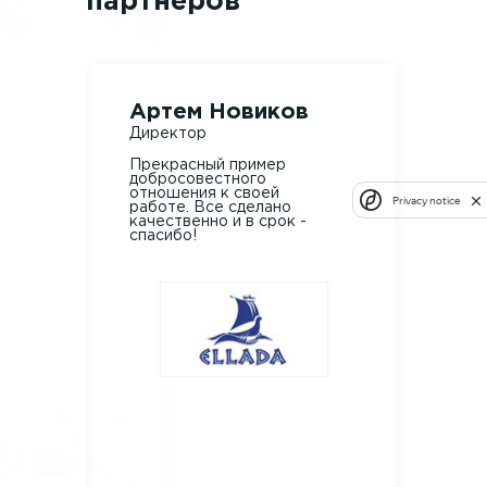
партнеров
Артем Новиков
Але
Директор
Марк
Прекрасный пример
Зака
добросовестного
изго
отношения к своей
сфер
Privacy notice
работе. Все сделано
Согла
качественно и в срок -
цену.
спасибо!
изго
доста
пров
меро