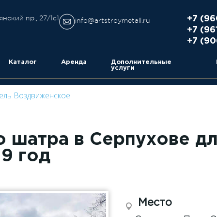
янский пр., 27/1с1
+7 (96
info@artstroymetall.ru
+7 (96
+7 (90
Каталог
Аренда
Дополнительные
услуги
тель Воздвиженское
о шатра в Серпухове д
9 год
Место