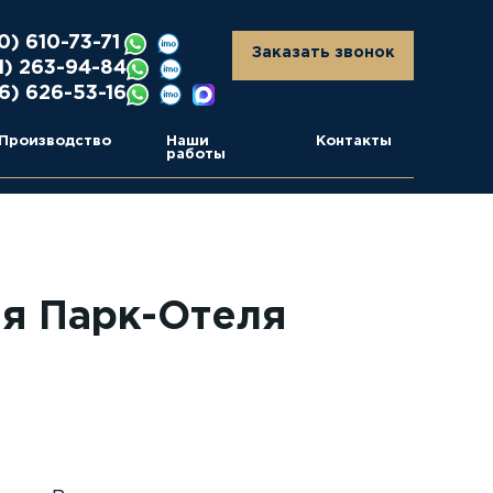
0) 610-73-71
Заказать звонок
1) 263-94-84
6) 626-53-16
Производство
Наши
Контакты
работы
ля Парк-Отеля