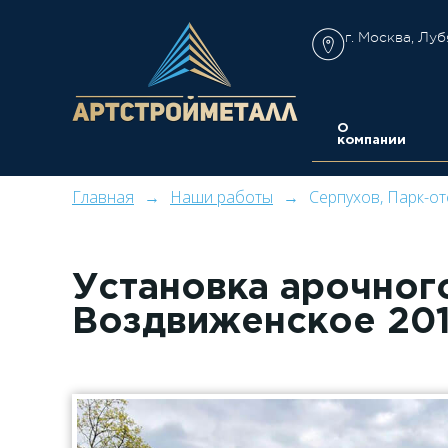
г. Москва, Луб
О
компании
Главная
Наши работы
Серпухов, Парк-о
Установка арочног
Воздвиженское 201