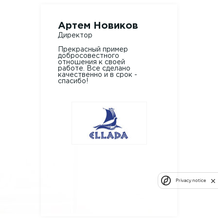
Артем Новиков
Але
Директор
Марк
Прекрасный пример
Зака
добросовестного
изго
отношения к своей
сфер
работе. Все сделано
Согла
качественно и в срок -
цену.
спасибо!
изго
доста
пров
меро
Privacy notice