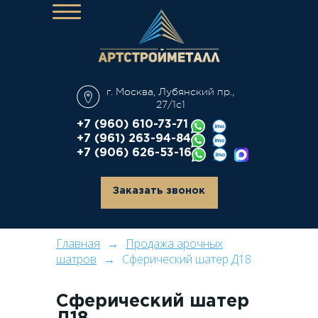
О компании
Каталог
г. Москва, Лубянский пр.,
Аренда
27/1с1
Дополнительные услуги
+7 (960) 610-73-71
+7 (961) 263-94-84
Производство
+7 (906) 626-53-16
Наши работы
Контакты
Заказать звонок
Главная
Продажа арочных
шатров
Сферический шатер Д18
Сферический шатер