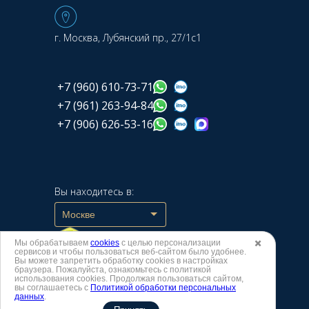
г. Москва, Лубянский пр., 27/1с1
+7 (960) 610-73-71
+7 (961) 263-94-84
+7 (906) 626-53-16
Вы находитесь в:
Москве
Мы обрабатываем
cookies
с целью персонализации
✖️
сервисов и чтобы пользоваться веб-сайтом было удобнее.
Вы можете запретить обработку сookies в настройках
браузера. Пожалуйста, ознакомьтесь с политикой
использования cookies. Продолжая пользоваться сайтом,
Создание
и
продвижение сайта –
вы соглашаетесь с
Политикой обработки персональных
данных
.
интернет-агентство BREVIS