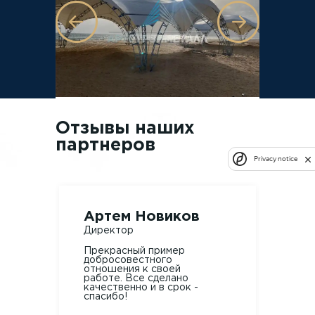
Отзывы наших
партнеров
Privacy notice
Артем Новиков
Але
Директор
Марк
Прекрасный пример
Зака
добросовестного
изго
отношения к своей
сфер
работе. Все сделано
Согла
качественно и в срок -
цену.
спасибо!
изго
доста
пров