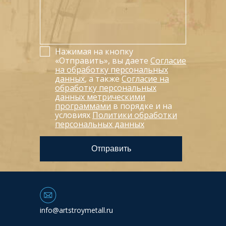
Нажимая на кнопку
«Отправить», вы даете
Согласие
на обработку персональных
данных
, а также
Согласие на
обработку персональных
данных метрическими
программами
в порядке и на
условиях
Политики обработки
персональных данных
info@artstroymetall.ru