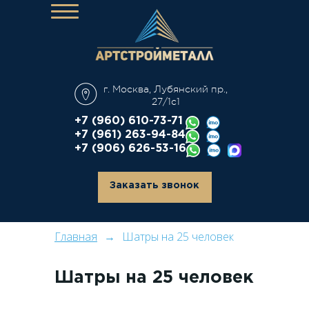
О компании
Каталог
г. Москва, Лубянский пр.,
Аренда
27/1с1
Дополнительные услуги
+7 (960) 610-73-71
+7 (961) 263-94-84
Производство
+7 (906) 626-53-16
Наши работы
Контакты
Заказать звонок
Главная
Шатры на 25 человек
Шатры на 25 человек