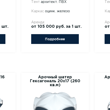
Тент
архитект. ПВХ
Те
Каркас
оцинк. железо
Ка
Аренда:
Ар
 шт.
от 105 000 руб. за 1 шт.
от
Подробнее
16
Арочный шатер
Ар
Гексагональ 20x17 (260
кв.м)