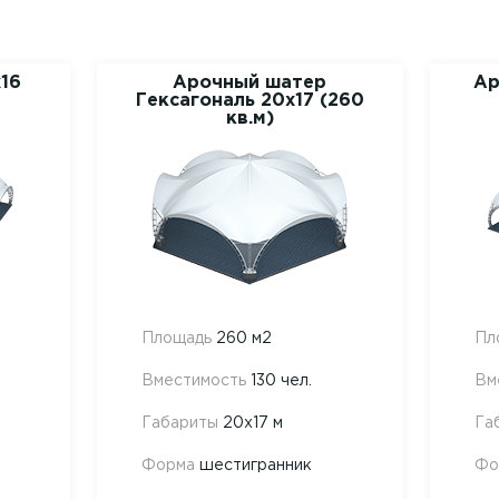
16
Арочный шатер
Ар
Гексагональ 20x17 (260
кв.м)
Площадь
260 м2
Пл
Вместимость
130 чел.
Вм
Габариты
20х17 м
Га
Форма
шестигранник
Фо