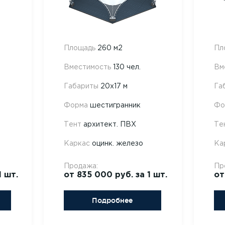
Площадь
260 м2
Пл
Вместимость
130 чел.
Вм
Габариты
20х17 м
Га
Форма
шестигранник
Фо
Тент
архитект. ПВХ
Те
Каркас
оцинк. железо
Ка
Продажа:
Пр
1 шт.
от 835 000 руб. за 1 шт.
от
Подробнее