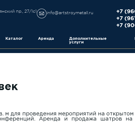
янский пр., 27/1с1
+7 (96
info@artstroymetall.ru
+7 (96
+7 (90
Каталог
Аренда
Дополнительные
услуги
век
. м для проведения мероприятий на открытом 
конференций. Аренда и продажа шатров на 