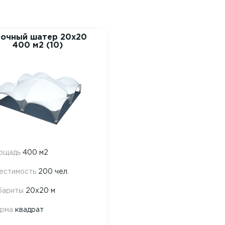
очный шатер 20х20
400 м2 (10)
ощадь
400 м2
естимость
200 чел.
бариты
20х20 м
рма
квадрат