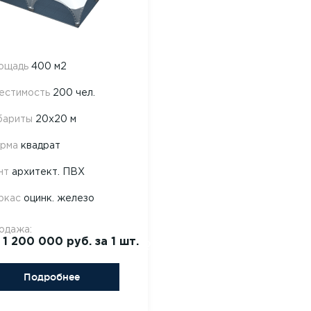
ощадь
400 м2
естимость
200 чел.
бариты
20х20 м
рма
квадрат
нт
архитект. ПВХ
ркас
оцинк. железо
одажа:
 1 200 000 руб. за 1 шт.
Подробнее